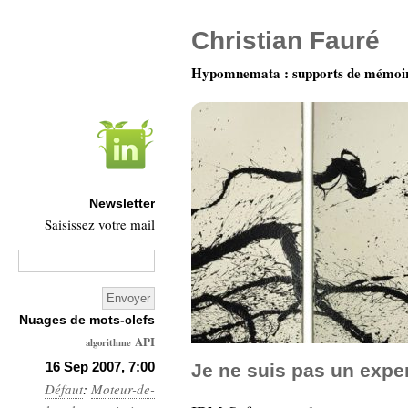
Christian Fauré
Hypomnemata : supports de mémoi
Newsletter
Saisissez votre mail
Nuages de mots-clefs
API
algorithme
Architecture
16 Sep 2007, 7:00
Je ne suis pas un expe
Défaut
:
Moteur-de-
Ars-