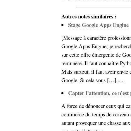
hypomnemata
lecture
management_des_connaissances
Autres notes similaires :
Moteur-
milieu_associé
Stage Google Apps Engine
de-recherche
mémoire
ontologie
[Message à caractère professionn
participation
Google Apps Engine, je recherch
Politique
Probabilité
sur cette offre émergente de Goo
programmation
projet
rémunéré. Il faut connaître Pytho
REST
prolétarisation
Mais surtout, il faut avoir envie
simondon
Social-Network
Google. Si cela vous […]......
stiegler
Capter l’attention, ce n’est
support_numérique
système_d'information
A force de dénoncer ceux qui cap
technologies
technique
commerce du temps de cerveau di
travail
relationnelles
autant provoquer une chasse aux s
Web-
Web-2.0