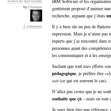
IBM Software et les organisateu
recherche
narcissisme
Industrialis
by
Christian
gentiment proposé d’animer une 
business_model
un
recherche, arguant que j’étais
cinéma
Il y a bien sûr un peu de flatterie
2 comments
Cloud
expression. Mais je n’aime pas t
Computing
experts que j’ai rencontré dans 
personnes ayant des compétences
consulting
contribution
les communiquer et à les enseig
Dataware
Derrida
Digital
Elections-
Studies
Sachant que tout mes efforts son
Présidentielles
pédagogique
, je préfère être
cel
enregistrement
sait
(ce qui est souvent le cas).
Entreprise-
entreprise
N’allez pas croire que je ne sou
2.0
google
souhaite que çà
– mais en tout 
grammatisation
humeur
Je veux bien être une référence, 