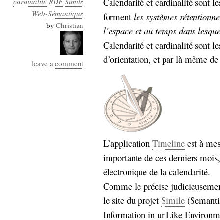
Calendarité et cardinalité sont le
cardinalité
RDF
Simile
Industrialis
Web-Sémantique
forment
les systèmes rétentionne
business_model
by
Christian
l’espace et au temps dans lesqu
cinéma
Calendarité et cardinalité sont le
Cloud
d’orientation, et par là même de
leave a comment
Computing
consulting
contribution
Dataware
Derrida
Digital
Elections-
Studies
Présidentielles
L’application
Timeline
est à mes
enregistrement
importante de ces derniers mois,
Entreprise-
électronique de la calendarité.
entreprise
2.0
google
Comme le précise judicieusement 
grammatisation
le site du projet
Simile
(Semantic
humeur
Information in unLike Environme