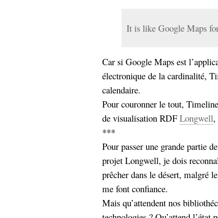
hypomnemata
lecture
management_des_connaissances
Moteur-
It is like Google Maps fo
milieu_associé
de-recherche
mémoire
Car si Google Maps est l’applic
ontologie
participation
électronique de la cardinalité, T
Politique
Probabilité
calendaire.
programmation
projet
Pour couronner le tout, Timeline
REST
prolétarisation
de visualisation RDF
Longwell
,
simondon
Social-Network
***
stiegler
Pour passer une grande partie d
projet Longwell, je dois reconnaî
support_numérique
système_d'information
prêcher dans le désert, malgré le
technologies
technique
me font confiance.
travail
relationnelles
Mais qu’attendent nos bibliothéc
Web-
Web-2.0
technologies ? Qu’attend l’état 