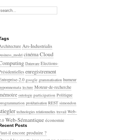
Tags
Ars-Industrialis
Architecture
Cloud
cinéma
business_model
Computing
Elections-
Dataware
enregistrement
Présidentielles
Entreprise-2.0
humeur
google
grammatisation
Moteur-de-recherche
hypomnemata
lecture
mémoire
participation
Politique
ontologie
programmation
REST
simondon
prolétarisation
stiegler
Web-
technologies relationnelles
travail
Web-Sémantique
économie
2.0
Recent Posts
écriture
Faut-il encore produire ?