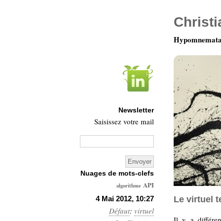
Christ
Hypomnemata 
Newsletter
Saisissez votre mail
Nuages de mots-clefs
API
algorithme
Architecture
4 Mai 2012, 10:27
Le virtuel
Défaut
:
Ars-
virtuel
Il y a différe