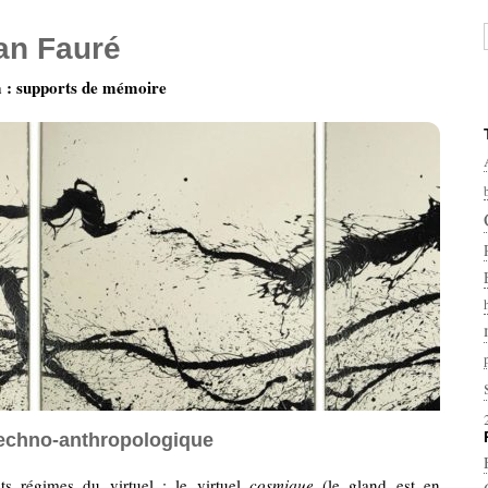
ian Fauré
: supports de mémoire
 techno-anthropologique
nts régimes du virtuel : le virtuel
cosmique
(le gland est en