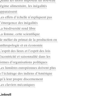
Quand les morts imposent un nouveau
Categories
régime alimentaire, les inégalités
Défaut
apparaissent
Les effets d’échelle n’expliquent pas
l’émergence des inégalités
La biodiversité rend libre
La femme, cette scientifique
Se méfier du primat de la production en
anthropologie et en économie
L’esprit des lieux et l’esprit des lois
Excentricité et saisonnalité dans les
formes d’organisations politiques
Les lumières européennes doivent plus
à l’éclairage des indiens d’Amérique
qu’à leur propre discernement
Les claviers mécaniques
Linkroll