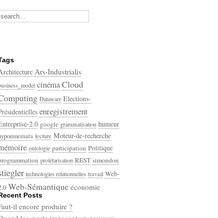
Tags
Ars-Industrialis
Architecture
Cloud
cinéma
business_model
Computing
Elections-
Dataware
enregistrement
Présidentielles
Entreprise-2.0
humeur
google
grammatisation
Moteur-de-recherche
hypomnemata
lecture
mémoire
participation
Politique
ontologie
programmation
REST
simondon
prolétarisation
stiegler
Web-
technologies relationnelles
travail
Web-Sémantique
économie
2.0
Recent Posts
écriture
Faut-il encore produire ?