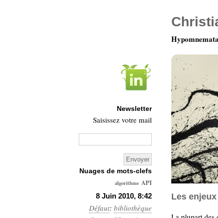
Christ
Hypomnemata 
Newsletter
Saisissez votre mail
Nuages de mots-clefs
API
algorithme
Architecture
8 Juin 2010, 8:42
Les enjeux
Défaut
:
bibliothèque
Ars-
La plupart des 