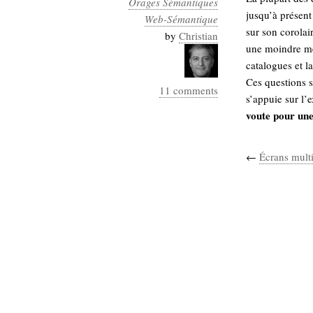
Orages Sémantiques
Industrialis
jusqu’à présent
Web-Sémantique
sur son corolai
business_model
by
Christian
une moindre mes
cinéma
catalogues et l
Cloud
Ces questions s
11 comments
s’appuie sur l’
Computing
voute pour une
consulting
contribution
Dataware
Derrida
←
Écrans mult
Digital
Elections-
Studies
Présidentielles
enregistrement
Entreprise-
entreprise
2.0
google
grammatisation
humeur