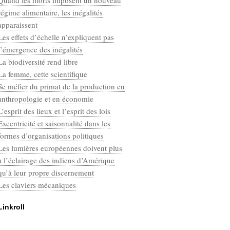
Quand les morts imposent un nouveau
Categories
régime alimentaire, les inégalités
Défaut
apparaissent
Les effets d’échelle n’expliquent pas
l’émergence des inégalités
La biodiversité rend libre
La femme, cette scientifique
Se méfier du primat de la production en
anthropologie et en économie
L’esprit des lieux et l’esprit des lois
Excentricité et saisonnalité dans les
formes d’organisations politiques
Les lumières européennes doivent plus
à l’éclairage des indiens d’Amérique
qu’à leur propre discernement
Les claviers mécaniques
Linkroll