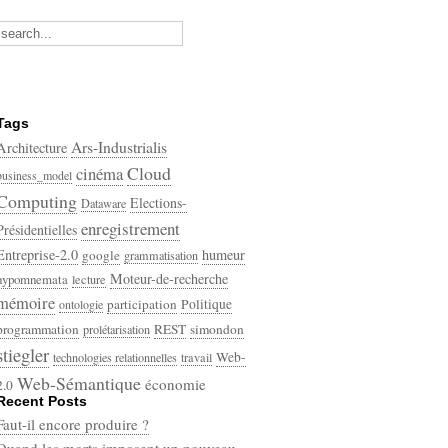
Tags
Ars-Industrialis
Architecture
Cloud
cinéma
business_model
Computing
Elections-
Dataware
enregistrement
Présidentielles
Entreprise-2.0
humeur
google
grammatisation
Moteur-de-recherche
hypomnemata
lecture
mémoire
participation
Politique
ontologie
programmation
REST
simondon
prolétarisation
stiegler
Web-
technologies relationnelles
travail
Web-Sémantique
économie
2.0
Recent Posts
écriture
Faut-il encore produire ?