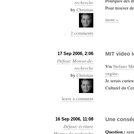
Pourquoi des m
recherche
Pour trouver de
by
Christian
more »
2 comments
17 Sep 2006, 2:06
MIT video 
Défaut
:
Moteur-de-
Via
Stefano Ma
recherche
engine
.
by
Christian
Je serais curi
Culturel du Cen
leave a comment
16 Sep 2006, 11:08
Une conséq
Défaut
:
écriture
Question :
save
Moteur-de-recherche