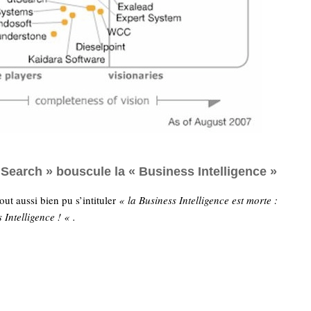
Search » bouscule la « Business Intelligence »
out aussi bien pu s’intituler
« la Business Intelligence est morte :
 Intelligence ! « .