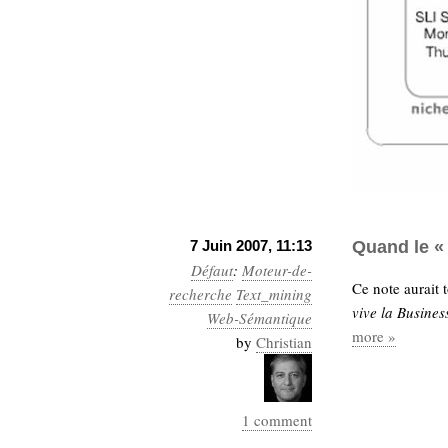
hypomnemata
lecture
management_des_connaissances
Moteur-
milieu_associé
de-recherche
mémoire
ontologie
participation
Politique
Probabilité
programmation
projet
REST
prolétarisation
7 Juin 2007, 11:13
Quand le « 
simondon
Social-Network
Défaut
:
Moteur-de-
stiegler
Ce note aurait t
recherche
Text_mining
vive la Business
Web-Sémantique
support_numérique
more »
by
Christian
système_d'information
technologies
technique
travail
relationnelles
1 comment
Web-
Web-2.0