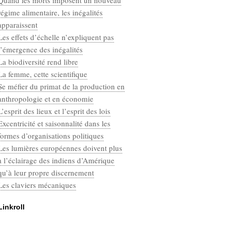
Quand les morts imposent un nouveau
Categories
régime alimentaire, les inégalités
Défaut
apparaissent
Les effets d’échelle n’expliquent pas
l’émergence des inégalités
La biodiversité rend libre
La femme, cette scientifique
Se méfier du primat de la production en
anthropologie et en économie
L’esprit des lieux et l’esprit des lois
Excentricité et saisonnalité dans les
formes d’organisations politiques
Les lumières européennes doivent plus
à l’éclairage des indiens d’Amérique
qu’à leur propre discernement
Les claviers mécaniques
Linkroll