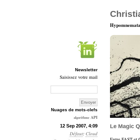
Christ
Hypomnemata 
Newsletter
Saisissez votre mail
Nuages de mots-clefs
API
algorithme
Architecture
12 Sep 2007, 4:09
Le Magic Q
Défaut
:
Ars-
Cloud
Entre FAST et 