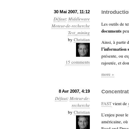
Sémantique
30 Mai 2007, 11:12
Introducti
économie
écriture
Défaut
:
Middleware
Les outils de t
Moteur-de-recherche
Archives
documents
peu 
Text_mining
Archives
by
Christian
Ainsi, à partir
l’information 
présente, ou exp
15 comments
rajoutée, et do
more »
8 Avr 2007, 4:19
Concentrat
Défaut
:
Moteur-de-
FAST
vient de
recherche
by
Christian
L’enjeu pour le
américaine, où
Food and Drug,