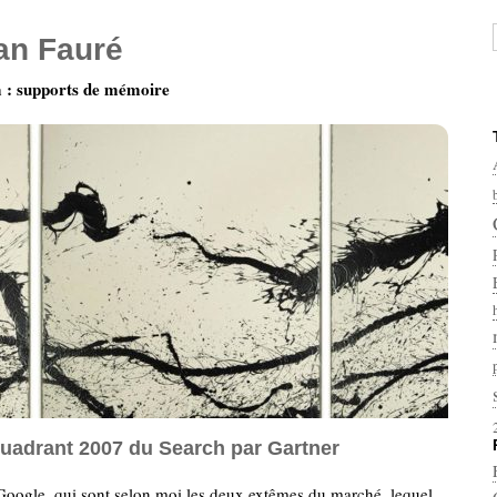
ian Fauré
: supports de mémoire
uadrant 2007 du Search par Gartner
Google, qui sont selon moi les deux extêmes du marché, lequel