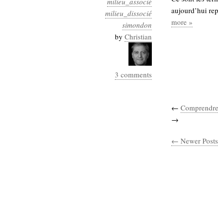
milieu_associé
Industrialis
aujourd’hui rep
milieu_dissocié
more »
business_model
simondon
cinéma
by
Christian
Cloud
3 comments
Computing
consulting
contribution
←
Comprendre 
Dataware
Derrida
Digital
→
Elections-
Studies
Présidentielles
← Newer Posts
enregistrement
Entreprise-
entreprise
2.0
google
grammatisation
humeur