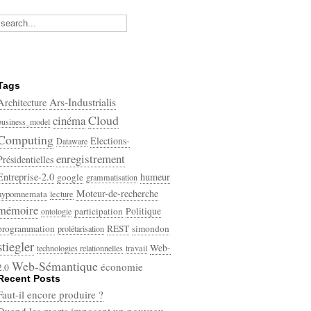
Tags
Ars-Industrialis
Architecture
Cloud
cinéma
business_model
Computing
Elections-
Dataware
enregistrement
Présidentielles
Entreprise-2.0
humeur
google
grammatisation
Moteur-de-recherche
hypomnemata
lecture
mémoire
participation
Politique
ontologie
programmation
REST
simondon
prolétarisation
stiegler
Web-
technologies relationnelles
travail
Web-Sémantique
économie
2.0
Recent Posts
écriture
Faut-il encore produire ?