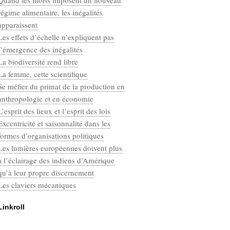
Quand les morts imposent un nouveau
Categories
régime alimentaire, les inégalités
Défaut
apparaissent
Les effets d’échelle n’expliquent pas
l’émergence des inégalités
La biodiversité rend libre
La femme, cette scientifique
Se méfier du primat de la production en
anthropologie et en économie
L’esprit des lieux et l’esprit des lois
Excentricité et saisonnalité dans les
formes d’organisations politiques
Les lumières européennes doivent plus
à l’éclairage des indiens d’Amérique
qu’à leur propre discernement
Les claviers mécaniques
Linkroll