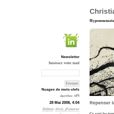
Christ
Hypomnemata 
Newsletter
Saisissez votre mail
Nuages de mots-clefs
API
algorithme
Architecture
28 Mai 2006, 4:04
Repenser l
Défaut
:
droit_d\'auteur
Ars-
Ce sont les ter