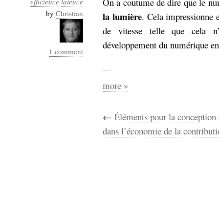
On a coutume de dire que le nu
efficience
latence
Industrialis
by
Christian
la lumière
. Cela impressionne e
business_model
de vitesse telle que cela n
cinéma
développement du numérique en
1 comment
Cloud
Computing
more »
consulting
contribution
Dataware
Derrida
Digital
←
Éléments pour la conceptio
Elections-
Studies
dans l’économie de la contribut
Présidentielles
enregistrement
Entreprise-
entreprise
2.0
google
grammatisation
humeur