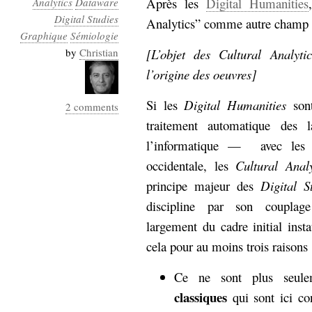
Après les
Digital Humanities
Analytics
Dataware
Industrialis
Digital Studies
Analytics” comme autre champ
Graphique
business_model
Sémiologie
cinéma
by
Christian
[L’objet des Cultural Analyti
l’origine des oeuvres]
Cloud
Si les
Digital Humanities
sont
2 comments
Computing
traitement automatique des
consulting
contribution
l’informatique —
avec les 
Dataware
Derrida
Digital
occidentale, les
Cultural Analy
Elections-
Studies
principe majeur des
Digital S
Présidentielles
discipline par son couplage
enregistrement
largement du cadre initial inst
Entreprise-
entreprise
cela pour au moins trois raisons 
2.0
google
Ce ne sont plus seul
grammatisation
classiques
qui sont ici co
humeur