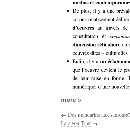
médias et contemporaine
hypomnemata
lecture
De plus, il y a une préva
management_des_connaissances
Moteur-
milieu_associé
corpus relativement délim
de-recherche
d’oeuvres
au travers de l
mémoire
consultation et
consomm
ontologie
dimension réticulaire
du m
participation
Politique
oeuvres dites « culturelles 
Probabilité
programmation
un éclatemen
Enfin, il y a
projet
REST
prolétarisation
que l’oeuvre devient le pr
simondon
Social-Network
de leur mise en forme. L
stiegler
numérique, d’une nouvelle 
support_numérique
more »
système_d'information
technologies
technique
←
Des mandarins aux samouraï
travail
relationnelles
Lars von Trier
→
Web-
Web-2.0