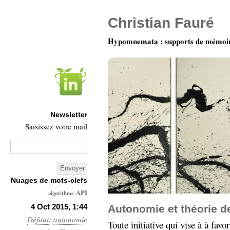
Christian Fauré
Hypomnemata : supports de mémoi
Newsletter
Saisissez votre mail
Nuages de mots-clefs
API
algorithme
Architecture
4 Oct 2015, 1:44
Autonomie et théorie d
Défaut
:
autonomie
Ars-
Toute initiative qui vise à à favo