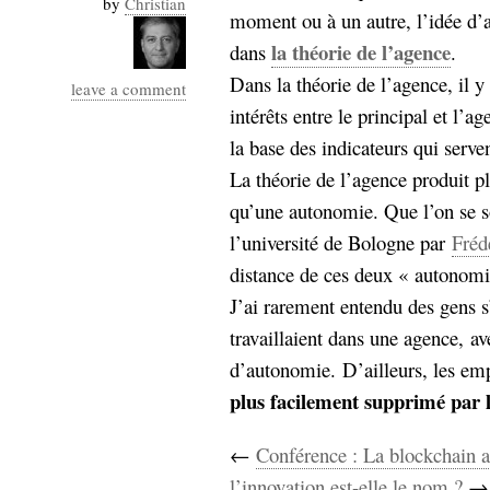
by
Christian
Industrialis
moment ou à un autre, l’idée d’a
la théorie de l’agence
dans
.
business_model
cinéma
Dans la théorie de l’agence, il y
leave a comment
intérêts entre le principal et l’ag
Cloud
la base des indicateurs qui serven
Computing
La théorie de l’agence produit p
qu’une autonomie. Que l’on se 
consulting
contribution
l’université de Bologne par
Fréd
Dataware
Derrida
Digital
Elections-
distance de ces deux « autonomi
Studies
Présidentielles
J’ai rarement entendu des gens s
enregistrement
travaillaient dans une agence, a
d’autonomie. D’ailleurs, les em
Entreprise-
entreprise
plus facilement supprimé par 
2.0
google
grammatisation
←
Conférence : La blockchain a
humeur
l’innovation est-elle le nom ?
→