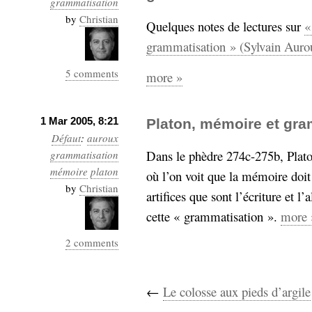
grammatisation
Industrialis
by
Christian
Quelques notes de lectures sur
«
business_model
grammatisation » (Sylvain Auro
cinéma
5 comments
more »
Cloud
Computing
1 Mar 2005, 8:21
Platon, mémoire et gra
Défaut
:
auroux
consulting
contribution
Dans le phèdre 274c-275b, Plat
grammatisation
Dataware
Derrida
Digital
mémoire
Elections-
platon
où l’on voit que la mémoire doi
Studies
by
Christian
Présidentielles
artifices que sont l’écriture et l
enregistrement
cette « grammatisation ».
more 
Entreprise-
entreprise
2 comments
2.0
google
grammatisation
←
Le colosse aux pieds d’argile
humeur