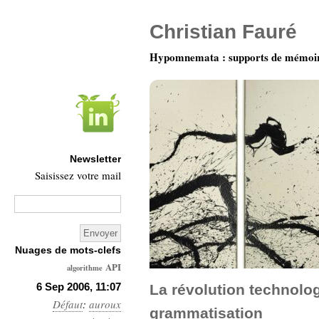
Christian Fauré
Hypomnemata : supports de mémoi
Newsletter
Saisissez votre mail
Nuages de mots-clefs
API
algorithme
Architecture
6 Sep 2006, 11:07
La révolution technolog
Défaut
:
auroux
Ars-
grammatisation