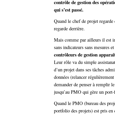
contrôle de gestion des opérati
hypomnemata
lecture
qui s’est passé.
management_des_connaissances
Moteur-
milieu_associé
Quand le chef de projet regarde d
de-recherche
regarde derrière.
mémoire
ontologie
participation
Mais comme par ailleurs il est i
Politique
sans indicateurs sans mesures et
Probabilité
programmation
projet
contrôleurs de gestion apparaî
REST
prolétarisation
Leur rôle va du simple assistanat
simondon
Social-Network
d’un projet dans ses tâches admin
stiegler
données (relancer régulièrement 
demander de penser à remplir le t
support_numérique
système_d'information
jusqu’au PMO qui gère un port-f
technologies
technique
Quand le PMO (bureau des projet
travail
relationnelles
Web-
portfolio des projets) est pris en
Web-2.0