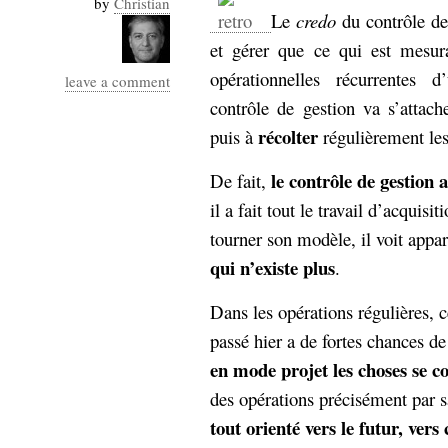
by
Christian
Industrialis
Le
credo
du contrôle de 
et gérer que ce qui est mesur
business_model
cinéma
opérationnelles récurrentes d
leave a comment
contrôle de gestion va s’attac
Cloud
récolter
puis à
régulièrement les
Computing
le contrôle de gestion 
De fait,
consulting
contribution
il a fait tout le travail d’acquisi
Dataware
Derrida
Digital
tourner son modèle, il voit appar
Elections-
Studies
qui n’existe plus
.
Présidentielles
enregistrement
Dans les opérations régulières, ce
passé hier a de fortes chances de
Entreprise-
entreprise
en mode projet les choses se 
2.0
google
des opérations précisément par s
grammatisation
tout orienté vers le futur, vers 
humeur