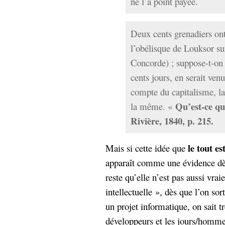
ne l’a point payée.
hypomnemata
lecture
management_des_connaissances
Moteur-
milieu_associé
Deux cents grenadiers ont
de-recherche
l’obélisque de Louksor sur
mémoire
Concorde) ; suppose-t-o
ontologie
participation
cents jours, en serait ven
Politique
compte du capitalisme, la
Probabilité
programmation
Qu’est-ce qu
projet
la même. «
REST
prolétarisation
Rivière, 1840, p. 215.
simondon
Social-Network
stiegler
le tout es
Mais si cette idée que
apparaît comme une évidence dès
support_numérique
reste qu’elle n’est pas aussi vrai
système_d'information
technologies
technique
intellectuelle », dès que l’on so
travail
relationnelles
un projet informatique, on sait t
Web-
Web-2.0
développeurs et les jours/homme 