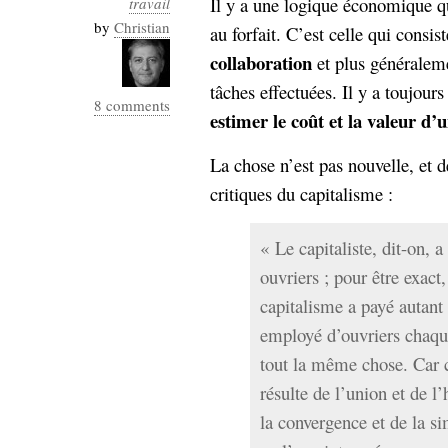
Il y a une logique économique qu
travail
Industrialis
by
Christian
au forfait. C’est celle qui consi
business_model
collaboration
et plus généraleme
cinéma
tâches effectuées. Il y a toujour
8 comments
Cloud
estimer le coût et la valeur d’un
Computing
La chose n’est pas nouvelle, et 
critiques du capitalisme :
consulting
contribution
Dataware
Derrida
Digital
« Le capitaliste, dit-on, a
Elections-
Studies
Présidentielles
ouvriers ; pour être exact,
enregistrement
capitalisme a payé autant 
employé d’ouvriers chaque
Entreprise-
entreprise
tout la même chose. Car 
2.0
google
résulte de l’union et de l
grammatisation
la convergence et de la sim
humeur