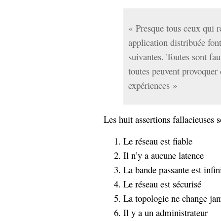
hypomnemata
lecture
management_des_connaissances
« Presque tous ceux qui r
Moteur-
milieu_associé
application distribuée fon
de-recherche
suivantes. Toutes sont fau
mémoire
ontologie
toutes peuvent provoquer 
participation
expériences »
Politique
Probabilité
programmation
projet
REST
prolétarisation
Les huit assertions fallacieuses s
simondon
Social-Network
stiegler
Le réseau est fiable
Il n’y a aucune latence
support_numérique
La bande passante est infin
système_d'information
Le réseau est sécurisé
technologies
technique
La topologie ne change ja
travail
relationnelles
Web-
Il y a un administrateur
Web-2.0