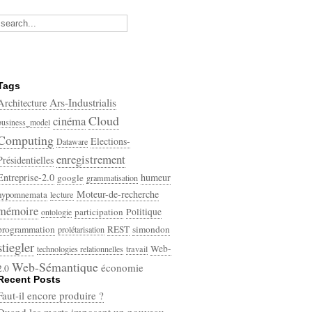
Tags
Ars-Industrialis
Architecture
Cloud
cinéma
business_model
Computing
Elections-
Dataware
enregistrement
Présidentielles
Entreprise-2.0
humeur
google
grammatisation
Moteur-de-recherche
hypomnemata
lecture
mémoire
participation
Politique
ontologie
programmation
REST
simondon
prolétarisation
stiegler
Web-
technologies relationnelles
travail
Web-Sémantique
économie
2.0
Recent Posts
écriture
Faut-il encore produire ?