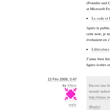
hypomnemata
lecture
(Founder and C
at Microsoft F
management_des_connaissances
Moteur-
milieu_associé
Le code et 
de-recherche
mémoire
Après la public
ontologie
cette note, je 
participation
évoluaient en s
Politique
Probabilité
Littérature
programmation
projet
REST
prolétarisation
J’aime bien lir
simondon
Social-Network
lignes écrites e
stiegler
13 Fév 2009, 3:47
support_numérique
by
lOlive
Encore une foi
système_d'information
monde industr
technologies
technique
http://datao.
travail
relationnelles
Web-
reply
[
Reply
]
Web-2.0