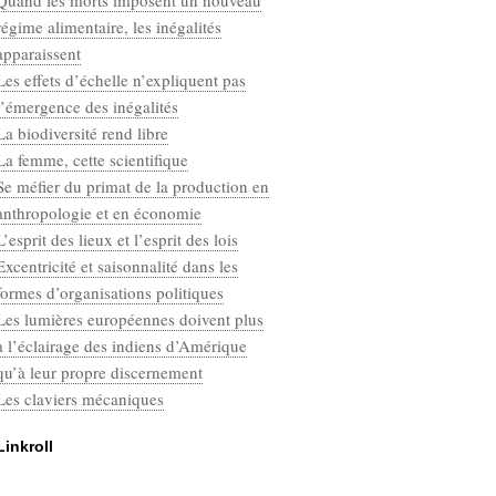
Quand les morts imposent un nouveau
Categories
régime alimentaire, les inégalités
Défaut
apparaissent
Les effets d’échelle n’expliquent pas
l’émergence des inégalités
La biodiversité rend libre
La femme, cette scientifique
Se méfier du primat de la production en
anthropologie et en économie
L’esprit des lieux et l’esprit des lois
Excentricité et saisonnalité dans les
formes d’organisations politiques
Les lumières européennes doivent plus
à l’éclairage des indiens d’Amérique
qu’à leur propre discernement
Les claviers mécaniques
Linkroll