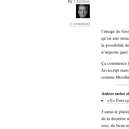
by
Christian
Industrialis
business_model
cinéma
1 comment
l’image de Goog
Cloud
qu’en une insta
Computing
la possibilité
n’importe quel
consulting
contribution
Ça commence l
Dataware
Derrida
Digital
Javascript mais 
Elections-
Studies
comme Mozilla
Présidentielles
enregistrement
Autres notes si
Entreprise-
eXo Enter
entreprise
2.0
google
J’aurai le plais
grammatisation
de la dernière 
humeur
avec du beau mo