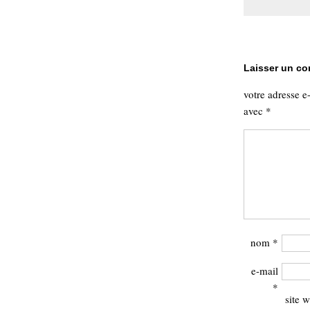
Sémantique
économie
écriture
Archives
Laisser un c
Archives
votre adresse e
avec
*
nom
*
e-mail
*
site 