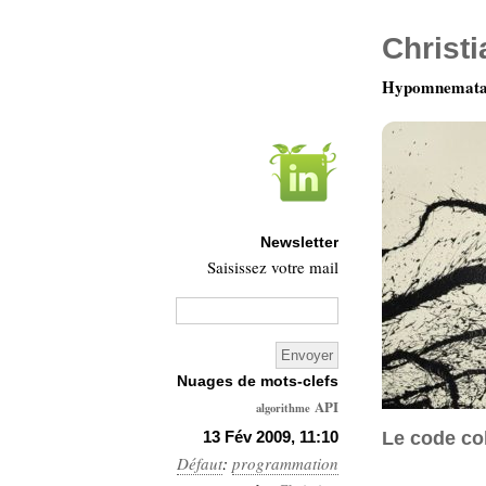
Christ
Hypomnemata 
Newsletter
Saisissez votre mail
Nuages de mots-clefs
API
algorithme
Architecture
13 Fév 2009, 11:10
Le code col
Défaut
:
programmation
Ars-