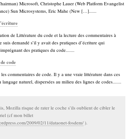
hairman) Microsoft, Christophe Lauer (Web Platform Evangelist
rance) Sun Microsystems, Eric Mahe (New […]......
l’écriture
ation de Littérature du code et la lecture des commentaires à
me suis demandé s’il y avait des pratiques d’écriture qui
’imprégnant des pratiques du code.......
 de code
e les commentaires de code. Il y a une vraie littérature dans ces
n langage naturel, dispersées au milieu des lignes de codes.......
s, Mozilla risque de rater le coche s’ils oublient de cibler le
iel (cf mon billet
wordpress.com/2009/02/11/dataonet-fosdem/
).