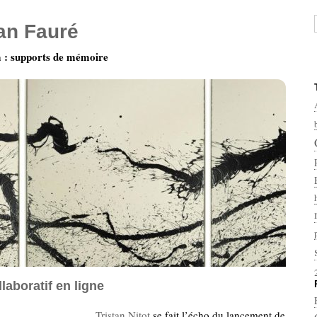
ian Fauré
: supports de mémoire
laboratif en ligne
Tristan Nitot
se fait l’écho du lancement de