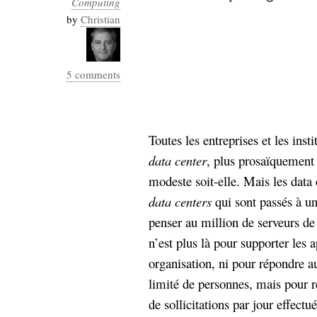
Computing
Industrialis
by
Christian
business_model
cinéma
5 comments
Cloud
Computing
Toutes les entreprises et les inst
consulting
contribution
Dataware
Derrida
data center
, plus prosaïquement 
Digital
Elections-
Studies
modeste soit-elle. Mais les data 
Présidentielles
data centers
qui sont passés à une
enregistrement
penser au million de serveurs de
n’est plus là pour supporter les a
Entreprise-
entreprise
organisation, ni pour répondre a
2.0
google
limité de personnes, mais pour 
grammatisation
humeur
de sollicitations par jour effectu