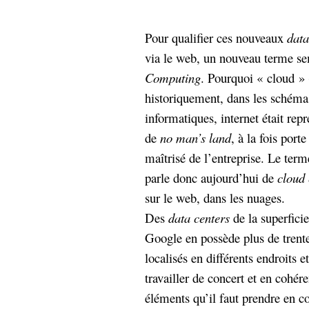
hypomnemata
lecture
management_des_connaissances
Pour qualifier ces nouveaux
data
Moteur-
milieu_associé
via le web, un nouveau terme se
de-recherche
Computing
. Pourquoi « cloud » 
mémoire
ontologie
historiquement, dans les schémas
participation
informatiques, internet était re
Politique
Probabilité
de
no man’s land
, à la fois port
programmation
projet
maîtrisé de l’entreprise. Le ter
REST
prolétarisation
simondon
parle donc aujourd’hui de
cloud
Social-Network
stiegler
sur le web, dans les nuages.
Des
data centers
de la superfici
support_numérique
Google en possède plus de trent
système_d'information
localisés en différents endroits e
technologies
technique
travail
travailler de concert et en cohér
relationnelles
Web-
éléments qu’il faut prendre en 
Web-2.0