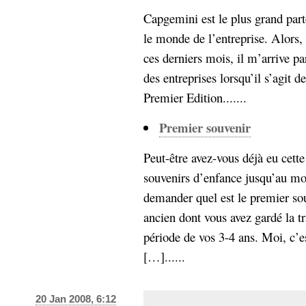
hypomnemata
lecture
Capgemini est le plus grand par
management_des_connaissances
le monde de l’entreprise. Alors
Moteur-
milieu_associé
ces derniers mois, il m’arrive par
de-recherche
des entreprises lorsqu’il s’agit
mémoire
ontologie
Premier Edition.......
participation
Politique
Probabilité
Premier souvenir
programmation
projet
Peut-être avez-vous déjà eu cett
REST
prolétarisation
simondon
souvenirs d’enfance jusqu’au mo
Social-Network
stiegler
demander quel est le premier sou
ancien dont vous avez gardé la t
support_numérique
période de vos 3-4 ans. Moi, c’est
système_d'information
[…]......
technologies
technique
travail
relationnelles
Web-
Web-2.0
20 Jan 2008, 6:12