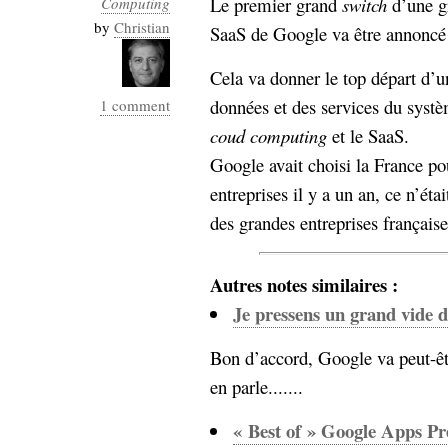
Le premier grand
switch
d’une gr
Computing
Industrialis
by
Christian
SaaS de Google va être annoncé 
business_model
cinéma
Cela va donner le top départ d’u
données et des services du systè
1 comment
Cloud
coud computing
et le SaaS.
Computing
Google avait choisi la France pou
entreprises il y a un an, ce n’éta
consulting
contribution
des grandes entreprises française
Dataware
Derrida
Digital
Elections-
Studies
Présidentielles
Autres notes similaires :
enregistrement
Je pressens un grand vide d
Entreprise-
entreprise
Bon d’accord, Google va peut-êt
2.0
google
en parle.......
grammatisation
humeur
« Best of » Google Apps Pr