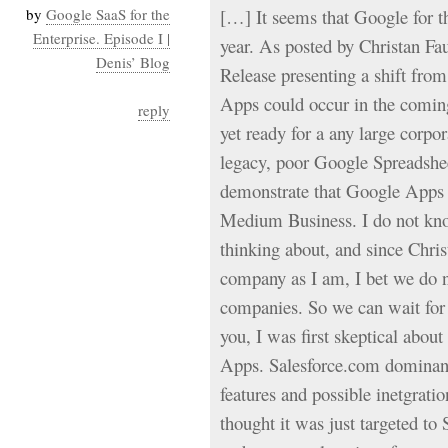
by
Google SaaS for the
[…] It seems that Google for th
Sémantique
Enterprise. Episode I |
year. As posted by Christan Faur
économie
Denis’ Blog
écriture
Release presenting a shift from
Archives
Apps could occur in the comin
reply
Archives
yet ready for a any large corp
legacy, poor Google Spreadshee
demonstrate that Google Apps 
Medium Business. I do not kn
thinking about, and since Chris
company as I am, I bet we do n
companies. So we can wait for
you, I was first skeptical abou
Apps. Salesforce.com dominance
features and possible inetgrati
thought it was just targeted t