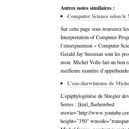
hypomnemata
lecture
Autres notes similaires :
management_des_connaissances
Computer Science selon le
Moteur-
milieu_associé
de-recherche
Sur cette page vous trouverez le
mémoire
ontologie
Interpretation of Computer Prog
participation
l’enseignement « Computer Sci
Politique
Probabilité
Gerald Jay Sussman sont les pro
programmation
projet
avoir. Michel Volle fait un bon r
REST
prolétarisation
meilleure manière d’appréhender
simondon
Social-Network
stiegler
L’exo-darwinisme de Miche
L’epiphylogénèse de Stiegler de
support_numérique
système_d'information
Serres : [kml_flashembed
technologies
technique
movie="http://www.youtube.
travail
relationnelles
height="350" wmode="transparen
Web-
Web-2.0