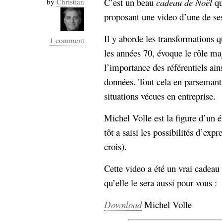
C’est un beau
cadeau de Noël
qu
by
Christian
Industrialis
proposant une video d’une de ses
business_model
cinéma
Il y aborde les transformations q
1 comment
les années 70, évoque le rôle maj
Cloud
l’importance des référentiels ain
Computing
données. Tout cela en parsemant
situations vécues en entreprise.
consulting
contribution
Dataware
Derrida
Digital
Michel Volle est la figure d’un 
Elections-
Studies
tôt a saisi les possibilités d’ex
Présidentielles
crois).
enregistrement
Cette video a été un vrai cadeau
Entreprise-
entreprise
qu’elle le sera aussi pour vous :
2.0
google
grammatisation
Download
Michel Volle
humeur