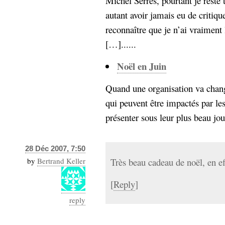
Michel Serres, pourtant je reste
Sémantique
autant avoir jamais eu de critique
reconnaître que je n’ai vraiment
économie
écriture
[…]......
Archives
Archives
Noël en Juin
Quand une organisation va change
qui peuvent être impactés par le
présenter sous leur plus beau jour.
28 Déc 2007, 7:50
by
Bertrand Keller
Très beau cadeau de noël, en ef
[
Reply
]
reply