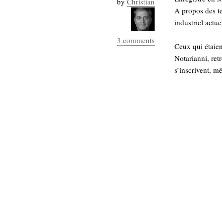
by
Christian
Industrialis
A propos des te
industriel actue
business_model
cinéma
3 comments
Ceux qui étaie
Cloud
Notarianni, ret
s’inscrivent, m
Computing
consulting
contribution
Dataware
Derrida
Digital
Elections-
Studies
Présidentielles
enregistrement
Entreprise-
entreprise
2.0
google
grammatisation
humeur