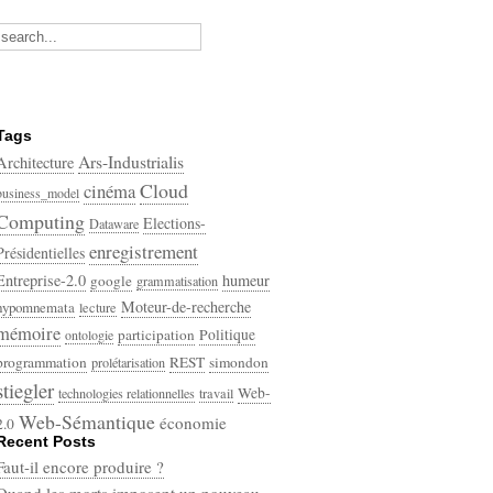
Tags
Ars-Industrialis
Architecture
Cloud
cinéma
business_model
Computing
Elections-
Dataware
enregistrement
Présidentielles
Entreprise-2.0
humeur
google
grammatisation
Moteur-de-recherche
hypomnemata
lecture
mémoire
participation
Politique
ontologie
programmation
REST
simondon
prolétarisation
stiegler
Web-
technologies relationnelles
travail
Web-Sémantique
économie
2.0
Recent Posts
écriture
Faut-il encore produire ?