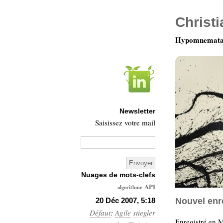
Christ
Hypomnemata 
Newsletter
Saisissez votre mail
Nuages de mots-clefs
API
algorithme
Architecture
20 Déc 2007, 5:18
Nouvel enr
Défaut
:
Agile
stiegler
Ars-
Enregistré en 