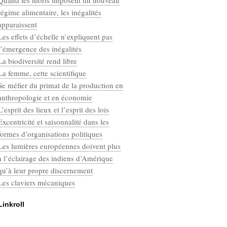
Quand les morts imposent un nouveau
Categories
régime alimentaire, les inégalités
Défaut
apparaissent
Les effets d’échelle n’expliquent pas
l’émergence des inégalités
La biodiversité rend libre
La femme, cette scientifique
Se méfier du primat de la production en
anthropologie et en économie
L’esprit des lieux et l’esprit des lois
Excentricité et saisonnalité dans les
formes d’organisations politiques
Les lumières européennes doivent plus
à l’éclairage des indiens d’Amérique
qu’à leur propre discernement
Les claviers mécaniques
Linkroll