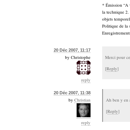
* Émission “A 
Sémantique
la technique 2
économie
écriture
objets temporel
Politique de la
Archives
Enregistrements
Archives
20 Déc 2007, 11:17
by
Christophe
Merci pour ce
[
Reply
]
reply
20 Déc 2007, 11:38
by
Christian
Ah ben y en 
[
Reply
]
reply