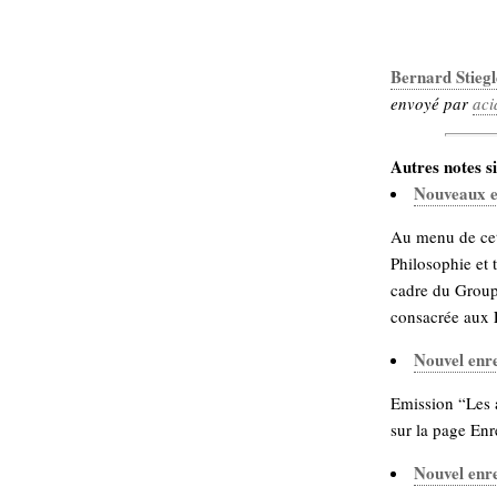
hypomnemata
lecture
management_des_connaissances
Moteur-
milieu_associé
Bernard Stieg
de-recherche
envoyé par
aci
mémoire
ontologie
Autres notes si
participation
Nouveaux e
Politique
Probabilité
programmation
projet
Au menu de cet
REST
prolétarisation
Philosophie et 
simondon
Social-Network
cadre du Groupe
stiegler
consacrée aux E
Nouvel enr
support_numérique
système_d'information
Emission “Les a
technologies
technique
sur la page Enr
travail
relationnelles
Web-
Nouvel enr
Web-2.0