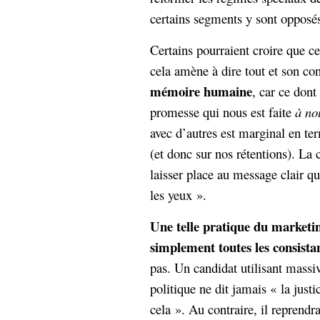
hypomnemata
lecture
certains segments y sont opposés 
management_des_connaissances
Moteur-
milieu_associé
Certains pourraient croire que c
de-recherche
cela amène à dire tout et son con
mémoire
mémoire humaine
ontologie
, car ce dont
participation
promesse qui nous est faite
à no
Politique
Probabilité
avec d’autres est marginal en te
programmation
projet
(et donc sur nos rétentions). La 
REST
prolétarisation
laisser place au message clair qu
simondon
Social-Network
les yeux ».
stiegler
Une telle pratique du marketin
support_numérique
simplement toutes les consista
système_d'information
pas. Un candidat utilisant mass
technologies
technique
travail
relationnelles
politique ne dit jamais « la justic
Web-
cela ». Au contraire, il reprend
Web-2.0