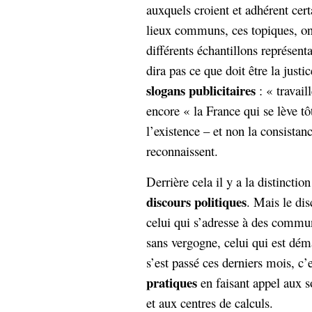
auxquels croient et adhérent cer
Sémantique
lieux communs, ces topiques, ont
économie
écriture
différents échantillons représent
Archives
dira pas ce que doit être la justi
Archives
slogans publicitaires
: « travail
encore « la France qui se lève t
l’existence – et non la consista
reconnaissent.
Derrière cela il y a la distinctio
discours politiques
. Mais le dis
celui qui s’adresse à des commun
sans vergogne, celui qui est dé
s’est passé ces derniers mois, c’e
pratiques
en faisant appel aux s
et aux centres de calculs.