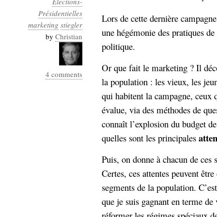
Elections-
Industrialis
Présidentielles
Lors de cette dernière campagne 
marketing
business_model
stiegler
une hégémonie des pratiques de 
cinéma
by
Christian
politique.
Cloud
Or que fait le marketing ? Il déc
4 comments
Computing
la population : les vieux, les je
qui habitent la campagne, ceux qui
consulting
contribution
Dataware
Derrida
évalue, via des méthodes de que
Digital
Elections-
Studies
connaît l’explosion du budget d
Présidentielles
atten
quelles sont les principales
enregistrement
Puis, on donne à chacun de ces s
Entreprise-
entreprise
Certes, ces attentes peuvent être
2.0
google
segments de la population. C’est l
grammatisation
que je suis gagnant en terme de vo
humeur
réformer les régimes spéciaux de