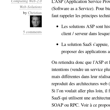
L’ASP (Application Service Prov
Computing
Web-2.0
Industrialis
Web-Solutions
(Software as a Service). Pour b
business_model
by
Christian
faut rappeler les principes techni
cinéma
Les solutions ASP sont his
Cloud
5 comments
client / serveur dans lesque
Computing
La solution SaaS s’appuie, 
consulting
contribution
proposer des applications ac
Dataware
Derrida
Digital
Elections-
On retiendra donc que l’ASP et l
Studies
Présidentielles
intentions (vendre un service plut
enregistrement
mais différentes dans leur réalis
reproduit des architectures web
Entreprise-
entreprise
Si l’on voulait aller plus loin, il 
2.0
google
SaaS qui utilisent une architectu
grammatisation
SOAP ou RPC. Voir à ce propos l
humeur