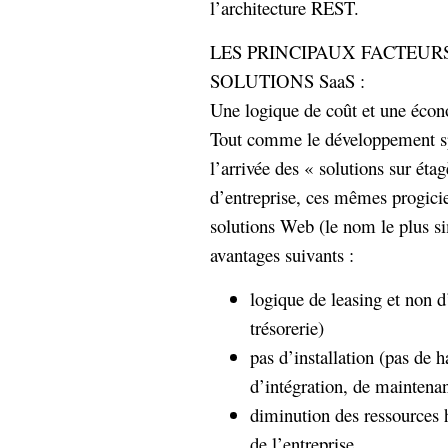
l’architecture REST.
hypomnemata
lecture
management_des_connaissances
LES PRINCIPAUX FACTEU
Moteur-
milieu_associé
SOLUTIONS SaaS :
de-recherche
Une logique de coût et une écon
mémoire
ontologie
Tout comme le développement sp
participation
l’arrivée des « solutions sur étag
Politique
Probabilité
d’entreprise, ces mêmes progiciel
programmation
projet
solutions Web (le nom le plus si
REST
prolétarisation
avantages suivants :
simondon
Social-Network
stiegler
logique de leasing et non d
trésorerie)
support_numérique
système_d'information
pas d’installation (pas de 
technologies
technique
d’intégration, de maintenan
travail
relationnelles
diminution des ressources 
Web-
Web-2.0
de l’entreprise