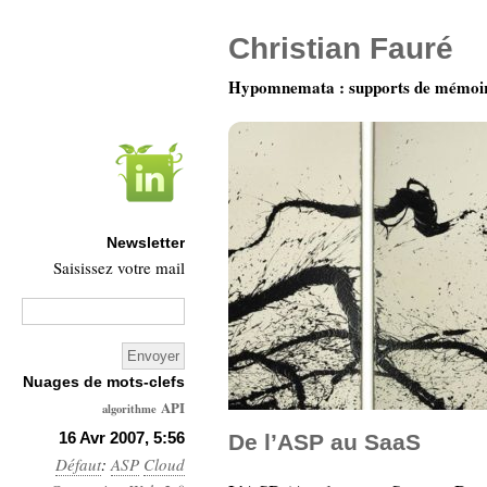
Christian Fauré
Hypomnemata : supports de mémoi
Newsletter
Saisissez votre mail
Nuages de mots-clefs
API
algorithme
Architecture
16 Avr 2007, 5:56
De l’ASP au SaaS
Défaut
:
ASP
Ars-
Cloud