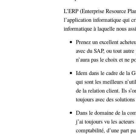
hypomnemata
lecture
L’ERP (Enterprise Resource Plann
management_des_connaissances
Moteur-
l’application informatique qui cri
milieu_associé
de-recherche
informatique à laquelle nous ass
mémoire
ontologie
Prenez un excellent acheteur
participation
avec du SAP, ou tout autre
Politique
Probabilité
n’aura pas le choix et ne po
programmation
projet
REST
prolétarisation
Idem dans le cadre de la Ge
simondon
Social-Network
qui sont les meilleurs n’uti
stiegler
de la relation client. Ils s
toujours avec des solution
support_numérique
système_d'information
Dans le domaine de la comp
technologies
technique
j’ai toujours vu les acteurs
travail
relationnelles
Web-
comptabilité, d’une part pa
Web-2.0