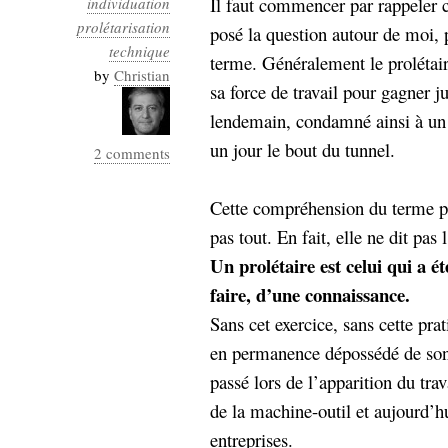
Il faut commencer par rappeler c
individuation
Industrialis
prolétarisation
posé la question autour de moi, 
business_model
technique
terme. Généralement le prolétair
cinéma
by
Christian
sa force de travail pour gagner j
Cloud
lendemain, condamné ainsi à un c
un jour le bout du tunnel.
2 comments
Computing
consulting
contribution
Cette compréhension du terme pro
Dataware
Derrida
Digital
pas tout. En fait, elle ne dit pas l
Elections-
Studies
Un prolétaire est celui qui a ét
Présidentielles
faire, d’une connaissance.
enregistrement
Sans cet exercice, sans cette prati
Entreprise-
entreprise
en permanence dépossédé de son s
2.0
google
passé lors de l’apparition du trav
grammatisation
de la machine-outil et aujourd’h
humeur
entreprises.