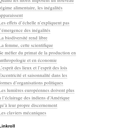
Quand les morts imposent un nouveau
Categories
régime alimentaire, les inégalités
Défaut
apparaissent
Les effets d’échelle n’expliquent pas
l’émergence des inégalités
La biodiversité rend libre
La femme, cette scientifique
Se méfier du primat de la production en
anthropologie et en économie
L’esprit des lieux et l’esprit des lois
Excentricité et saisonnalité dans les
formes d’organisations politiques
Les lumières européennes doivent plus
à l’éclairage des indiens d’Amérique
qu’à leur propre discernement
Les claviers mécaniques
Linkroll