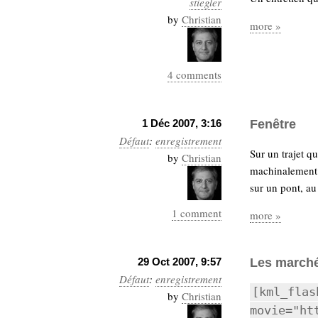
stiegler
Industrialis
by
Christian
more »
business_model
cinéma
4 comments
Cloud
Computing
1 Déc 2007, 3:16
Fenêtre
Défaut
:
enregistrement
consulting
contribution
Sur un trajet qu
by
Christian
Dataware
Derrida
Digital
machinalement. 
Elections-
Studies
sur un pont, au
Présidentielles
1 comment
enregistrement
more »
Entreprise-
entreprise
29 Oct 2007, 9:57
Les marché
2.0
google
Défaut
:
enregistrement
grammatisation
[kml_flas
by
Christian
humeur
movie="ht