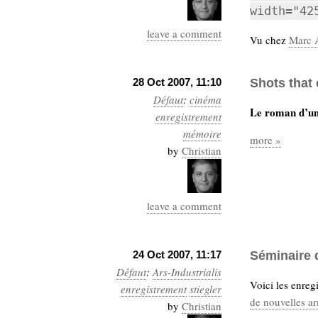
hypomnemata
lecture
width="42
management_des_connaissances
leave a comment
Moteur-
Vu chez
Marc 
milieu_associé
de-recherche
mémoire
28 Oct 2007, 11:10
Shots that 
ontologie
Défaut
:
cinéma
participation
Le roman d’un
enregistrement
Politique
Probabilité
mémoire
more »
programmation
projet
by
Christian
REST
prolétarisation
simondon
Social-Network
stiegler
leave a comment
support_numérique
système_d'information
24 Oct 2007, 11:17
Séminaire 
technologies
technique
Défaut
:
Ars-Industrialis
travail
relationnelles
Voici les enreg
enregistrement
stiegler
Web-
de nouvelles ar
by
Christian
Web-2.0