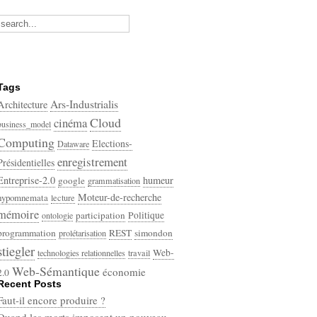
Tags
Ars-Industrialis
Architecture
Cloud
cinéma
business_model
Computing
Elections-
Dataware
enregistrement
Présidentielles
Entreprise-2.0
humeur
google
grammatisation
Moteur-de-recherche
hypomnemata
lecture
mémoire
participation
Politique
ontologie
programmation
REST
simondon
prolétarisation
stiegler
Web-
technologies relationnelles
travail
Web-Sémantique
économie
2.0
Recent Posts
écriture
Faut-il encore produire ?