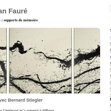
ian Fauré
: supports de mémoire
vec Bernard Stiegler
 l’intéressé m’a autorisé à diffuser.