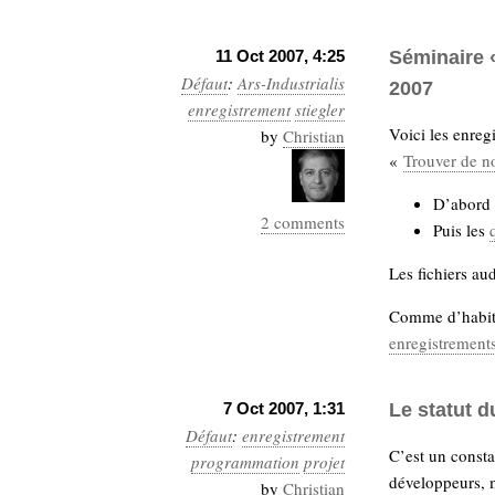
11 Oct 2007, 4:25
Séminaire 
Défaut
:
Ars-Industrialis
2007
enregistrement
stiegler
Voici les enre
by
Christian
«
Trouver de no
D’abord
2 comments
Puis les
Les fichiers aud
Comme d’habitu
enregistrements
7 Oct 2007, 1:31
Le statut 
Défaut
:
enregistrement
C’est un consta
programmation
projet
développeurs, m
by
Christian