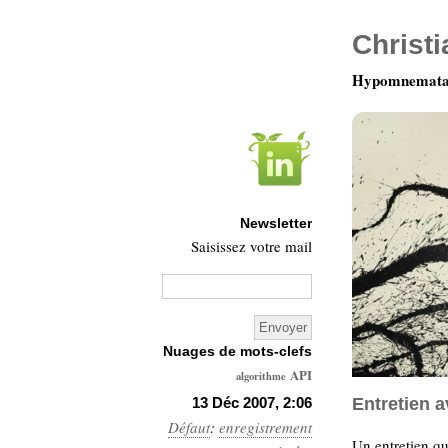
Christ
Hypomnemata 
Newsletter
Saisissez votre mail
Nuages de mots-clefs
API
algorithme
Architecture
13 Déc 2007, 2:06
Entretien a
Défaut
:
enregistrement
Ars-
Un entretien que