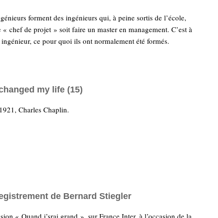
génieurs forment des ingénieurs qui, à peine sortis de l’école,
re « chef de projet » soit faire un master en management. C’est à
e ingénieur, ce pour quoi ils ont normalement été formés.
changed my life (15)
1921, Charles Chaplin.
egistrement de Bernard Stiegler
sion « Quand j’srai grand », sur France Inter, à l’occasion de la