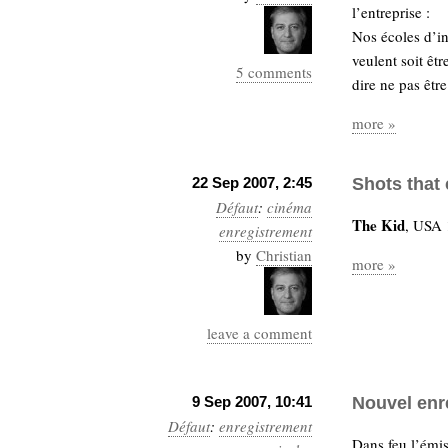
l’entreprise :
Nos écoles d’in
veulent soit êt
5 comments
dire ne pas êtr
more »
22 Sep 2007, 2:45
Shots that 
Défaut
:
cinéma
The Kid
, USA 
enregistrement
by
Christian
more »
leave a comment
9 Sep 2007, 10:41
Nouvel enr
Défaut
:
enregistrement
Dans feu l’émis