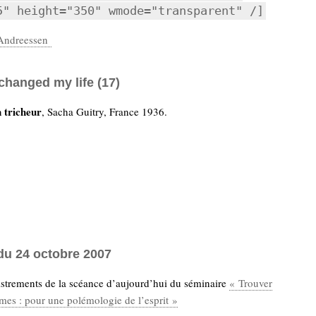
5" height="350" wmode="transparent" /]
Andreessen
changed my life (17)
 tricheur
, Sacha Guitry, France 1936.
du 24 octobre 2007
istrements de la scéance d’aujourd’hui du séminaire
« Trouver
mes : pour une polémologie de l’esprit »