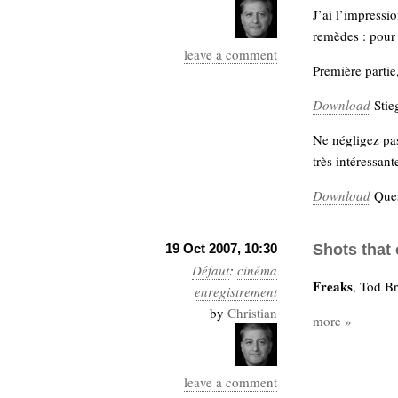
J’ai l’impressi
Sémantique
remèdes : pour
économie
leave a comment
écriture
Première partie
Archives
Archives
Download
Stie
Ne négligez pas
très intéressante
Download
Ques
19 Oct 2007, 10:30
Shots that 
Défaut
:
cinéma
Freaks
, Tod B
enregistrement
by
Christian
more »
leave a comment